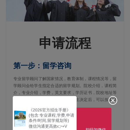
申请流程
第一步：留学咨询
专业留学顾问了解国家情况，教育体制，课程情况等，留
学顾问会给学生指定合适的留学规划。院校介绍，课程简
介，专业介绍，学费，英文要求，学历证书，院校地址等
信息都会给学生予以解释说明。学生决定后，可以按要求
办理相关的申请材料。
《2026官方招生手册》
(包含:专业课程,学费,申请
条件/时间,留学规划等)
第二步：入学申请
微信沟通更高效👉+V
扫码加微信