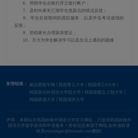
6、帮助学生在银行开立银行帐户；
7、及时向家长汇报学生抵新后的情况反馈；
8、学生在校期间的跟踪服务，以及学生考试成绩的
反馈；
9、协助家长办理探亲签证；
10、尽力为学生解决学习以及生活上遇到的困难
友情链接：
聚品赞留学网
韩国青云大学
韩国理工II大学
韩国首尔外国语大学院大学
韩国加图立上智大学
韩国研成大学
韩国清州大学
声明：本网站非韩国岭南外国语大学官方网站，只提供韩国岭南外
国语大学留学咨询和申请服务！所有信息来源于网络,如有侵权请
联系microtiger@foxmail.com删除!