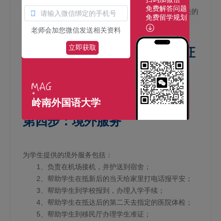
免费解答问题
留学顾问会给学生提供申请表格以及指导学生办理相关的
免费留学规划
申请材料，然后向学院提交评估与申请。
老师会加您微信发送相关资料
立即获取
第三步：取得录取通知书，签证
申请
入学申请批准后，通知书给到学生。
岭南外国语大学
第四步：境外服务
为学生提供的境外服务包括：
1、负责在机场接机，并护送到宿舍；
2、帮助学生在抵新后的当天给家里打电话报平安；
3、帮助学生到学校报到，办理入学手续；
4、帮助学生在抵达后的第二天去指定的医院体检；
5、帮助学生到移民厅办理学生准证；