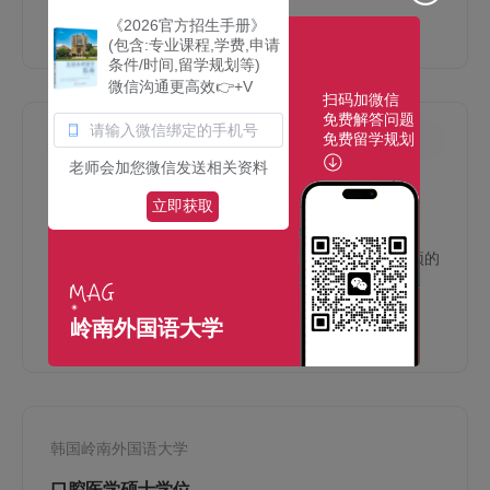
理建模、计算机建模、软件设计、原型设计
查看更多
《2026官方招生手册》
(包含:专业课程,学费,申请
条件/时间,留学规划等)
微信沟通更高效👉+V
扫码加微信
免费解答问题
免费留学规划
韩国岭南外国语大学
老师会加您微信发送相关资料
教育心理学硕士学位
立即获取
Master of Educational Psychology
教育心理学是研究在教育情境下人类的学习、教育干预的
效果、教学心理，以及学校组织的社会心理学
岭南外国语大学
查看更多
韩国岭南外国语大学
口腔医学硕士学位