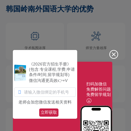
韩国岭南外国语大学的优势
学术氛围浓厚
师资力量雄厚
《2026官方招生手册》
(包含:专业课程,学费,申请
条件/时间,留学规划等)
微信沟通更高效👉+V
扫码加微信
免费解答问题
校园环境优美
社团活动多彩
免费留学规划
老师会加您微信发送相关资料
立即获取