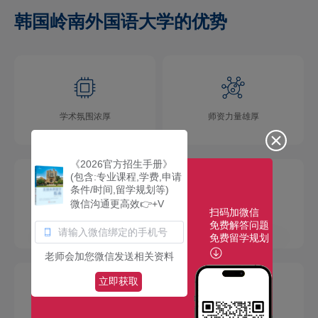
韩国岭南外国语大学的优势
学术氛围浓厚
师资力量雄厚
《2026官方招生手册》
(包含:专业课程,学费,申请
条件/时间,留学规划等)
微信沟通更高效👉+V
扫码加微信
校园环境优美
社团活动多彩
免费解答问题
免费留学规划
老师会加您微信发送相关资料
立即获取