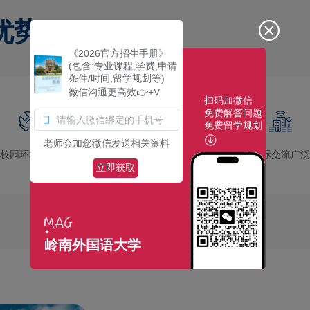
优势
《2026官方招生手册》
(包含:专业课程,学费,申请
条件/时间,留学规划等)
微信沟通更高效👉+V
扫码加微信
免费解答问题
免费留学规划
老师会加您微信发送相关资料
校园环境优美
社团活动多彩
国际交流广泛
立即获取
岭南外国语大学